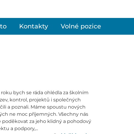
to
Kontakty
Volné pozice
ho roku bych se ráda ohlédla za školním
v, kontrol, projektů i společných
čili a poznali. Máme spoustu nových
erých ne moc příjemných. Všechny nás
e poděkovat za jeho klidný a pohodový
tu a podpory,...