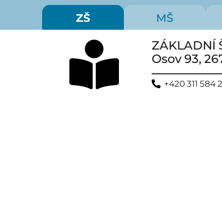
ZŠ
MŠ
ZÁKLADNÍ 
Osov 93, 26
+420 311 584 