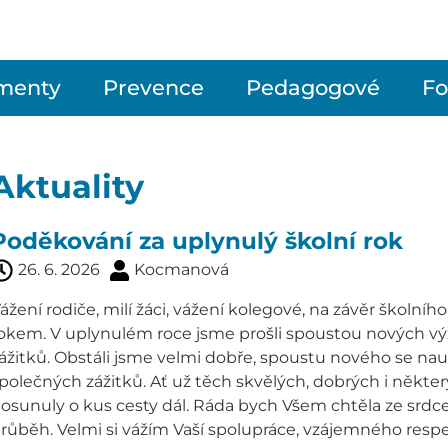
menty
Prevence
Pedagogové
Fo
Aktuality
Poděkování za uplynulý školní rok
26. 6. 2026
Kocmanová
ážení rodiče, milí žáci, vážení kolegové, na závěr školní
okem. V uplynulém roce jsme prošli spoustou nových výze
ážitků. Obstáli jsme velmi dobře, spoustu nového se nau
polečných zážitků. Ať už těch skvělých, dobrých i někt
osunuly o kus cesty dál. Ráda bych Všem chtěla ze srdc
růběh. Velmi si vážím Vaší spolupráce, vzájemného respek