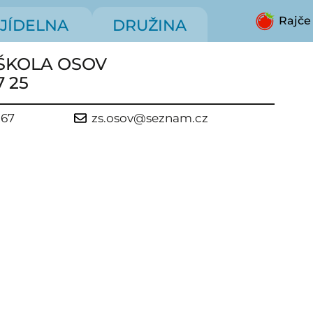
Rajče
JÍDELNA
DRUŽINA
ŠKOLA OSOV
7 25
267
zs.osov@seznam.cz