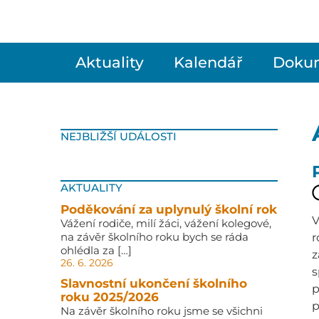
Aktuality
Kalendář
Doku
NEJBLIŽŠÍ UDÁLOSTI
AKTUALITY
Poděkování za uplynulý školní rok
V
Vážení rodiče, milí žáci, vážení kolegové,
na závěr školního roku bych se ráda
r
ohlédla za […]
z
26. 6. 2026
s
Slavnostní ukončení školního
p
roku 2025/2026
p
Na závěr školního roku jsme se všichni