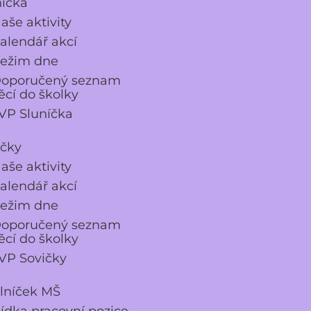
níčka
aše aktivity
alendář akcí
ežim dne
oporučený seznam
ěcí do školky
VP Sluníčka
ičky
aše aktivity
alendář akcí
ežim dne
oporučený seznam
ěcí do školky
VP Sovičky
elníček MŠ
ídka pracovní pozice