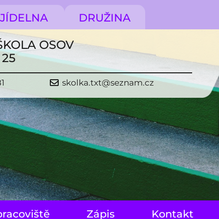
JÍDELNA
DRUŽINA
ŠKOLA OSOV
 25
81
skolka.txt@seznam.cz
pracoviště
Zápis
Kontakt