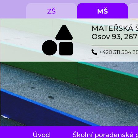
ZŠ
MŠ
MATEŘSKÁ 
Osov 93, 267
+420 311 584 2
Úvod
Školní poradenské 