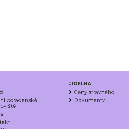
JÍDELNA
d
Ceny stravného
lní poradenské
Dokumenty
coviště
is
takt