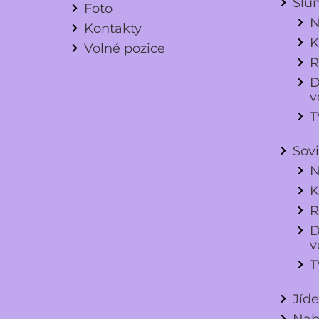
Slu
Foto
N
Kontakty
K
Volné pozice
R
D
v
T
Sov
N
K
R
D
v
T
Jíd
Nab