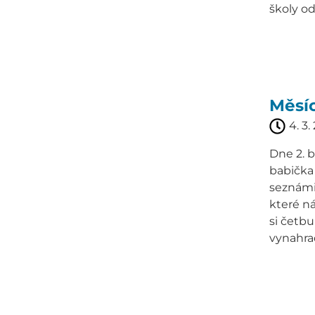
školy od
Měsí
4. 3.
Dne 2. b
babička 
seznámil
které ná
si četbu
vynahrad