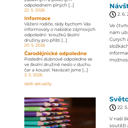
Návšt
odpolednem plných […]
22. 5. 2026
2. 6.
Informace
Vážení rodiče, rády bychom Vás
Ve čtvrt
informovaly o nabídce zájmových
nám ubíh
odpolední- kroužků školní
Curych a
družiny pro příští […]
20. 5. 2026
složkác
informac
Čarodějnické odpoledne
Poslední dubnové odpoledne se
možnost
ve školní družině neslo v duchu
čar a kouzel. Navázali jsme […]
3. 5. 2026
další aktuality
Světo
22. 5
V naší 
soutěží 