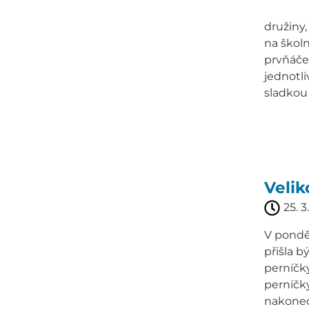
Velikon
družiny,
na školn
prvňáček
jednotli
sladkou
Velik
25. 3
V ponděl
přišla b
perníčky
perníčky
nakonec 