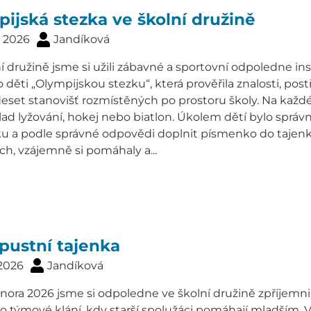
ijská stezka ve školní družině
. 2026
Jandíková
í družině jsme si užili zábavné a sportovní odpoledne ins
 děti „Olympijskou stezku“, která prověřila znalosti, post
eset stanovišť rozmístěných po prostoru školy. Na každ
lad lyžování, hokej nebo biatlon. Úkolem dětí bylo sprá
ku a podle správné odpovědi doplnit písmenko do tajenky
h, vzájemně si pomáhaly a...
pustní tajenka
 2026
Jandíková
nora 2026 jsme si odpoledne ve školní družině zpříjemni
o týmové klání, kdy starší spolužáci pomáhají mladším. Vy