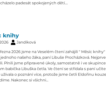
cházelo padesát spokojených dětí....
c knihy
 2026
Jandíková
řezna 2026 jsme na Veselém čtení zahájili " Měsíc knihy" 
jednoho našeho žáka, paní Libuše Procházková. Nejprve 
i. Plnili jsme připravené úkoly, samostatně i ve skupince
m babička Libuška četla. Ve čtení se střídala s paní uči
 užívala o poznání více, protože jsme četli Eldořinu kou
íme. Nakonec si všichni...