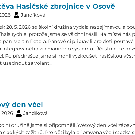
ěva Hasičské zbrojnice v Osově
 2026
Jandíková
ek 28. 5. 2026 se školní družina vydala na zajímavou a p
ala rychle, protože jsme se všichni těšili. Na místě nás p
 pan Martin Petera. Pánové si připravili pro děti poutavé 
h integrovaného záchranného systému. Účastníci se do
í. Po přednášce jsme si mohli vyzkoušet hasičskou výstr
 usednout za volant...
vý den včel
. 2026
Jandíková
školní družině jsme si připomněli Světový den včel zá
a sladkých zážitků. Pro děti byla připravena včelí stezka 