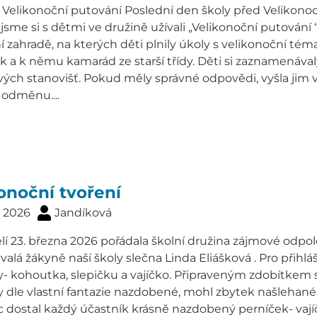
oční putování Poslední den školy před Velikonocemi,
 jsme si s dětmi ve družině užívali „Velikonoční putování “
í zahradě, na kterých děti plnily úkoly s velikonoční tém
 a k němu kamarád ze starší třídy. Děti si zaznamenával
vých stanovišť. Pokud měly správné odpovědi, vyšla jim v
 odměnu....
onoční tvoření
. 2026
Jandíková
í 23. března 2026 pořádala školní družina zájmové odpole
ývalá žákyně naší školy slečna Linda Eliášková . Pro přih
- kohoutka, slepičku a vajíčko. Připraveným zdobítkem s
 dle vlastní fantazie nazdobené, mohl zbytek našlehané
dostal každý účastník krásně nazdobený perníček- vajíčko