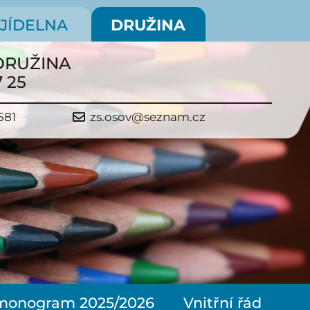
JÍDELNA
DRUŽINA
 DRUŽINA
7 25
581
zs.osov@seznam.cz
monogram 2025/2026
Vnitřní řád