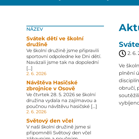
Akt
NÁZEV
Svátek dětí ve školní
Sváte
družině
Ve školní družině jsme připravili
2. 6.
sportovní odpoledne ke Dni dětí.
Navázali jsme tak na dopolední
Ve školn
[…]
plnění ú
2. 6. 2026
disciplí
Návštěva Hasičské
obručí,
zbrojnice v Osově
Ve čtvrtek 28. 5. 2026 se školní
soutěžil
družina vydala na zajímavou a
vybíjeno
poučnou návštěvu hasičské […]
2. 6. 2026
Světový den včel
V naší školní družině jsme si
připomněli Světový den včel
zábavným a poučným