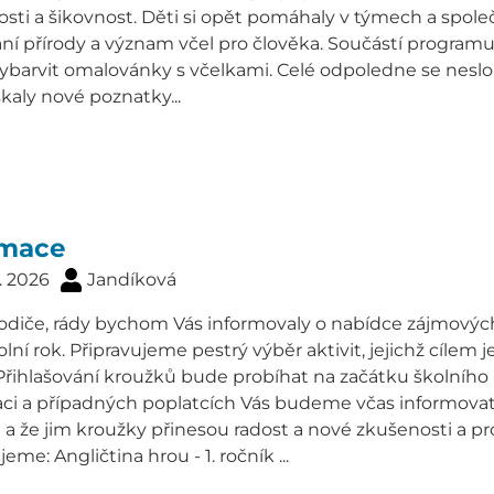
osti a šikovnost. Děti si opět pomáhaly v týmech a spole
ní přírody a význam včel pro člověka. Součástí programu
barvit omalovánky s včelkami. Celé odpoledne se neslo v 
skaly nové poznatky...
rmace
. 2026
Jandíková
rodiče, rády bychom Vás informovaly o nabídce zájmových
kolní rok. Připravujeme pestrý výběr aktivit, jejichž cílem 
Přihlašování kroužků bude probíhat na začátku školního
ci a případných poplatcích Vás budeme včas informovat. 
a že jim kroužky přinesou radost a nové zkušenosti a p
eme: Angličtina hrou - 1. ročník ...