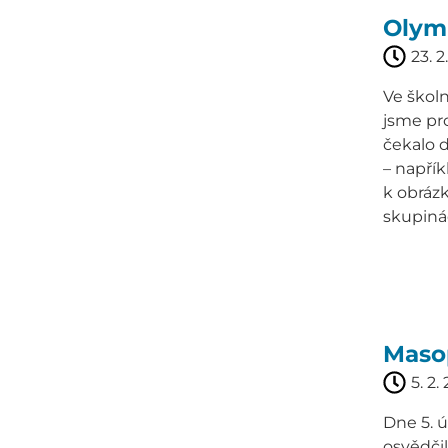
Olymp
23. 2
Ve školn
jsme pro
čekalo d
– napřík
k obráz
skupinác
Maso
5. 2.
Dne 5. ú
osvědčil