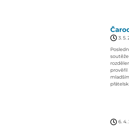
Čaro
3. 5.
Posledn
soutěže 
rozdělen
prověřil
mladším,
přátelsk
6. 4.