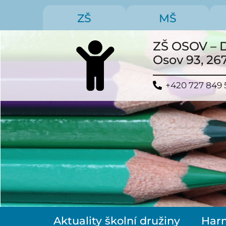
ZŠ
MŠ
ZŠ OSOV –
Osov 93, 26
+420 727 849 
Aktuality školní družiny
Har