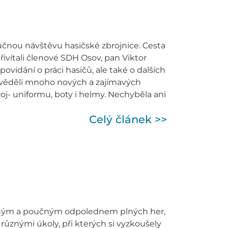
oučnou návštěvu hasičské zbrojnice. Cesta
řivítali členové SDH Osov, pan Viktor
povídání o práci hasičů, ale také o dalších
zvěděli mnoho nových a zajímavých
oj- uniformu, boty i helmy. Nechyběla ani
Celý článek >>
bavným a poučným odpolednem plných her,
s různými úkoly, při kterých si vyzkoušely