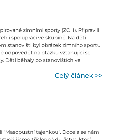
pirované zimními sporty (ZOH). Připravili
řeh i spolupráci ve skupině. Na děti
ém stanovišti byl obrázek zimního sportu
vně odpovědět na otázku vztahující se
. Děti běhaly po stanovištích ve
Celý článek >>
li "Masopustní tajenkou". Docela se nám
tvořili jsme tříčlenná družstva, která