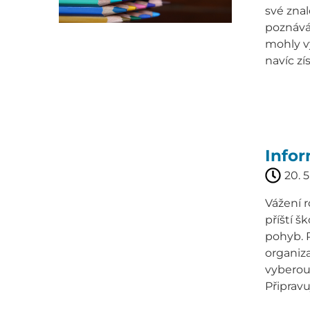
své znal
poznává
mohly vy
navíc zí
Info
20. 5
Vážení 
příští š
pohyb. 
organiza
vyberou 
Připravuj