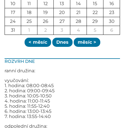
10
11
12
13
14
15
16
17
18
19
20
21
22
23
24
25
26
27
28
29
30
31
1
2
3
4
5
6
< měsíc
Dnes
měsíc >
ROZVRH DNE
ranní družina:
vyučování:
1. hodina: 08:00-08:45
2. hodina: 09:00-09:45
3. hodina: 10:05-10:50
4. hodina: 11:00-11:45
5. hodina: 11:55-12:40
6. hodina: 13:00-13:45
7. hodina: 13:55-14:40
odpolední družina: