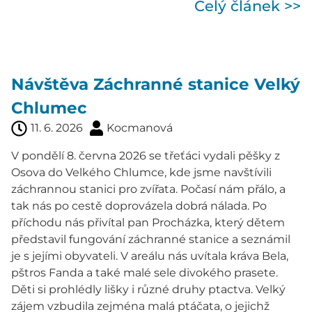
Celý článek >>
Návštěva Záchranné stanice Velký
Chlumec
11. 6. 2026
Kocmanová
V pondělí 8. června 2026 se třeťáci vydali pěšky z
Osova do Velkého Chlumce, kde jsme navštívili
záchrannou stanici pro zvířata. Počasí nám přálo, a
tak nás po cestě doprovázela dobrá nálada. Po
příchodu nás přivítal pan Procházka, který dětem
představil fungování záchranné stanice a seznámil
je s jejími obyvateli. V areálu nás uvítala kráva Bela,
pštros Fanda a také malé sele divokého prasete.
Děti si prohlédly lišky i různé druhy ptactva. Velký
zájem vzbudila zejména malá ptáčata, o jejichž