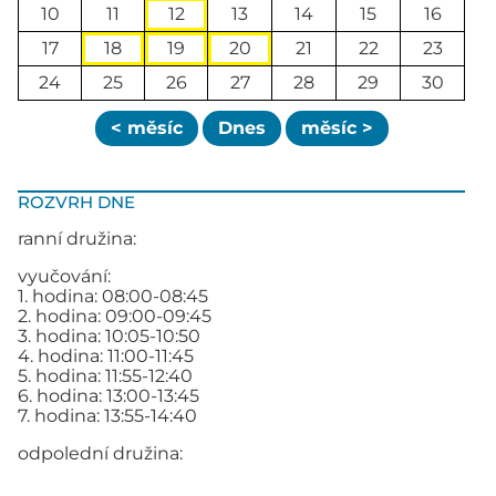
10
11
12
13
14
15
16
17
18
19
20
21
22
23
24
25
26
27
28
29
30
< měsíc
Dnes
měsíc >
ROZVRH DNE
ranní družina:
vyučování:
1. hodina: 08:00-08:45
2. hodina: 09:00-09:45
3. hodina: 10:05-10:50
4. hodina: 11:00-11:45
5. hodina: 11:55-12:40
6. hodina: 13:00-13:45
7. hodina: 13:55-14:40
odpolední družina: