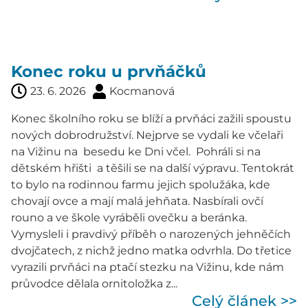
Konec roku u prvňáčků
23. 6. 2026
Kocmanová
Konec školního roku se blíží a prvňáci zažili spoustu
nových dobrodružství. Nejprve se vydali ke včelaři
na Vižinu na besedu ke Dni včel. Pohráli si na
dětském hřišti a těšili se na další výpravu. Tentokrát
to bylo na rodinnou farmu jejich spolužáka, kde
chovají ovce a mají malá jehňata. Nasbírali ovčí
rouno a ve škole vyráběli ovečku a beránka.
Vymysleli i pravdivý příběh o narozených jehněčích
dvojčatech, z nichž jedno matka odvrhla. Do třetice
vyrazili prvňáci na ptačí stezku na Vižinu, kde nám
průvodce dělala ornitoložka z...
Celý článek >>