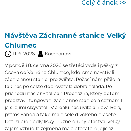
Celý článek >>
Návštěva Záchranné stanice Velký
Chlumec
11. 6. 2026
Kocmanová
V pondělí 8. června 2026 se třeťáci vydali pěšky z
Osova do Velkého Chlumce, kde jsme navštívili
záchrannou stanici pro zvířata. Počasí nám přálo, a
tak nás po cestě doprovázela dobrá nálada. Po
příchodu nás přivítal pan Procházka, který dětem
představil fungování záchranné stanice a seznámil
je s jejími obyvateli. V areálu nás uvítala kráva Bela,
pštros Fanda a také malé sele divokého prasete.
Děti si prohlédly lišky i různé druhy ptactva. Velký
zájem vzbudila zejména malá ptáčata, o jejichž