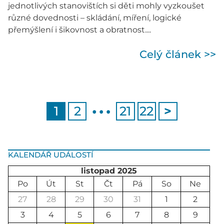
jednotlivých stanovištích si děti mohly vyzkoušet
různé dovednosti – skládání, míření, logické
přemýšlení i šikovnost a obratnost....
Celý článek >>
…
1
2
21
22
>
KALENDÁŘ UDÁLOSTÍ
listopad 2025
Po
Út
St
Čt
Pá
So
Ne
27
28
29
30
31
1
2
3
4
5
6
7
8
9