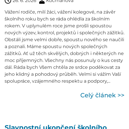
26. 6. 2026
Kocmanová
Vážení rodiče, milí žáci, vážení kolegové, na závěr
školního roku bych se ráda ohlédla za školním
rokem. V uplynulém roce jsme prošli spoustou
nových výzev, kontrol, projektů i společných zážitků.
Obstáli jsme velmi dobře, spoustu nového se naučili
a poznali. Máme spoustu nových společných
zážitků. Ať už těch skvělých, dobrých i některých ne
moc příjemných. Všechny nás posunuly o kus cesty
dál. Ráda bych Všem chtěla ze srdce poděkovat za
jeho klidný a pohodový průběh. Velmi si vážím Vaší
spolupráce, vzájemného respektu a podpory,...
Celý článek >>
Slavnostní ukončení školního