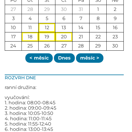
Po
Út
St
Čt
Pá
So
Ne
27
28
29
30
31
1
2
3
4
5
6
7
8
9
10
11
12
13
14
15
16
17
18
19
20
21
22
23
24
25
26
27
28
29
30
< měsíc
Dnes
měsíc >
ROZVRH DNE
ranní družina:
vyučování:
1. hodina: 08:00-08:45
2. hodina: 09:00-09:45
3. hodina: 10:05-10:50
4. hodina: 11:00-11:45
5. hodina: 11:55-12:40
6. hodina: 13:00-13:45