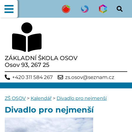
ZÁKLADNÍ ŠKOLA OSOV
Osov 93, 267 25
+420 311 584 267
zs.osov@seznam.cz
ZŠ OSOV
>
Kalendář
>
Divadlo pro nejmenší
Divadlo pro nejmenší