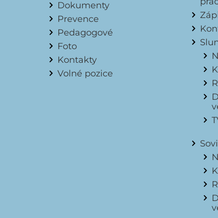
pra
Dokumenty
Záp
Prevence
Kon
Pedagogové
Slu
Foto
N
Kontakty
K
Volné pozice
R
D
v
T
Sov
N
K
R
D
v