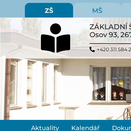
ZŠ
MŠ
ZÁKLADNÍ 
Osov 93, 26
+420 311 584 
Aktuality
Kalendář
Doku