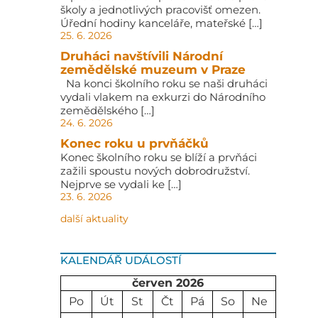
školy a jednotlivých pracovišť omezen.
Úřední hodiny kanceláře, mateřské […]
25. 6. 2026
Druháci navštívili Národní
zemědělské muzeum v Praze
Na konci školního roku se naši druháci
vydali vlakem na exkurzi do Národního
zemědělského […]
24. 6. 2026
Konec roku u prvňáčků
Konec školního roku se blíží a prvňáci
zažili spoustu nových dobrodružství.
Nejprve se vydali ke […]
23. 6. 2026
další aktuality
KALENDÁŘ UDÁLOSTÍ
červen 2026
Po
Út
St
Čt
Pá
So
Ne