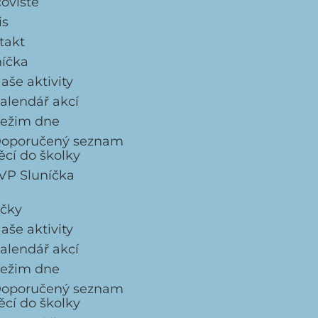
coviště
is
takt
níčka
aše aktivity
alendář akcí
ežim dne
oporučený seznam
ěcí do školky
VP Sluníčka
ičky
aše aktivity
alendář akcí
ežim dne
oporučený seznam
ěcí do školky