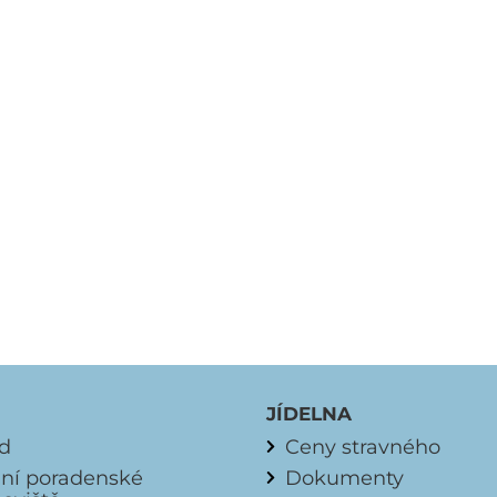
JÍDELNA
d
Ceny stravného
lní poradenské
Dokumenty