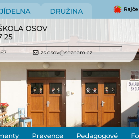
Rajče
JÍDELNA
DRUŽINA
ŠKOLA OSOV
7 25
267
zs.osov@seznam.cz
menty
Prevence
Pedagogové
Fo