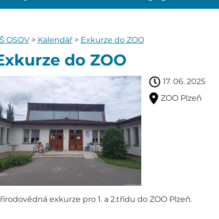
Š OSOV
>
Kalendář
>
Exkurze do ZOO
Exkurze do ZOO
17. 06. 2025
ZOO Plzeň
řírodovědná exkurze pro 1. a 2.třídu do ZOO Plzeň.