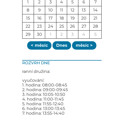
1
2
3
4
5
6
7
8
9
10
11
12
13
14
15
16
17
18
19
20
21
22
23
24
25
26
27
28
29
30
1
2
3
4
5
< měsíc
Dnes
měsíc >
ROZVRH DNE
ranní družina:
vyučování:
1. hodina: 08:00-08:45
2. hodina: 09:00-09:45
3. hodina: 10:05-10:50
4. hodina: 11:00-11:45
5. hodina: 11:55-12:40
6. hodina: 13:00-13:45
7. hodina: 13:55-14:40