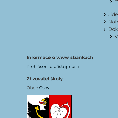
T
Jíd
Nab
Dok
V
Informace o www stránkách
Prohlášení o přístupnosti
Zřizovatel školy
Obec
Osov