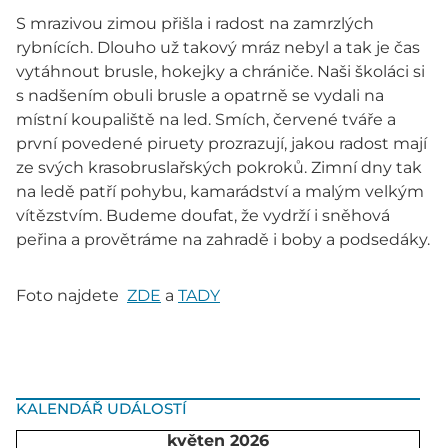
S mrazivou zimou přišla i radost na zamrzlých
rybnících. Dlouho už takový mráz nebyl a tak je čas
vytáhnout brusle, hokejky a chrániče. Naši školáci si
s nadšením obuli brusle a opatrně se vydali na
místní koupaliště na led. Smích, červené tváře a
první povedené piruety prozrazují, jakou radost mají
ze svých krasobruslařských pokroků. Zimní dny tak
na ledě patří pohybu, kamarádství a malým velkým
vítězstvím. Budeme doufat, že vydrží i sněhová
peřina a provětráme na zahradě i boby a podsedáky.
Foto najdete
ZDE
a
TADY
KALENDÁŘ UDÁLOSTÍ
květen 2026