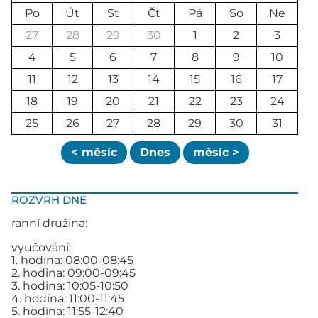
Po
Út
St
Čt
Pá
So
Ne
27
28
29
30
1
2
3
4
5
6
7
8
9
10
11
12
13
14
15
16
17
18
19
20
21
22
23
24
25
26
27
28
29
30
31
< měsíc
Dnes
měsíc >
ROZVRH DNE
ranní družina:
vyučování:
1. hodina: 08:00-08:45
2. hodina: 09:00-09:45
3. hodina: 10:05-10:50
4. hodina: 11:00-11:45
5. hodina: 11:55-12:40