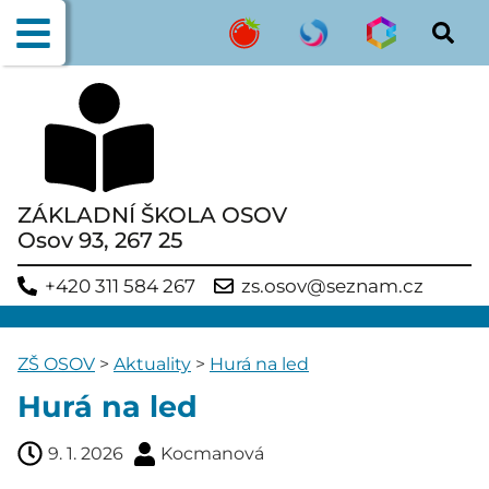
ZÁKLADNÍ ŠKOLA OSOV
Osov 93, 267 25
+420 311 584 267
zs.osov@seznam.cz
ZŠ OSOV
>
Aktuality
>
Hurá na led
Hurá na led
9. 1. 2026
Kocmanová