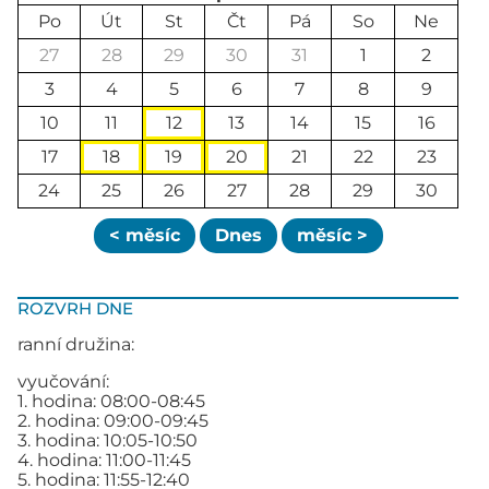
Po
Út
St
Čt
Pá
So
Ne
27
28
29
30
31
1
2
3
4
5
6
7
8
9
10
11
12
13
14
15
16
17
18
19
20
21
22
23
24
25
26
27
28
29
30
< měsíc
Dnes
měsíc >
ROZVRH DNE
ranní družina:
vyučování:
1. hodina: 08:00-08:45
2. hodina: 09:00-09:45
3. hodina: 10:05-10:50
4. hodina: 11:00-11:45
5. hodina: 11:55-12:40