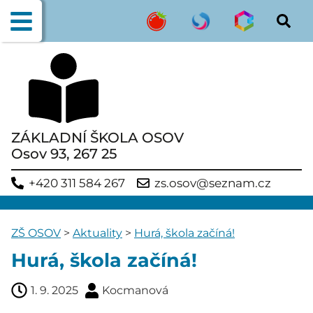
ZÁKLADNÍ ŠKOLA OSOV
Osov 93, 267 25
+420 311 584 267
zs.osov@seznam.cz
ZŠ OSOV
>
Aktuality
>
Hurá, škola začíná!
Hurá, škola začíná!
1. 9. 2025
Kocmanová