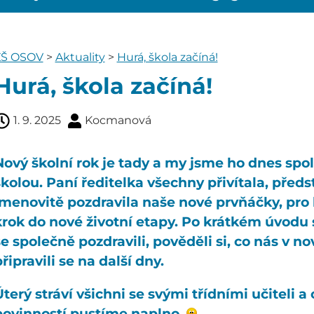
ZŠ OSOV
>
Aktuality
>
Hurá, škola začíná!
Hurá, škola začíná!
1. 9. 2025
Kocmanová
Nový školní rok je tady a my jsme ho dnes spol
školou. Paní ředitelka všechny přivítala, předs
jmenovitě pozdravila naše nové prvňáčky, pro
krok do nové životní etapy. Po krátkém úvodu s
se společně pozdravili, pověděli si, co nás v 
řipravili se na další dny.
terý stráví všichni se svými třídními učiteli a
povinností pustíme naplno.