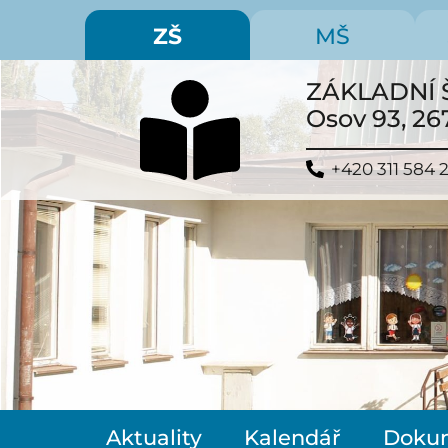
ZŠ
MŠ
ZÁKLADNÍ 
Osov 93, 26
+420 311 584 
Aktuality
Kalendář
Doku