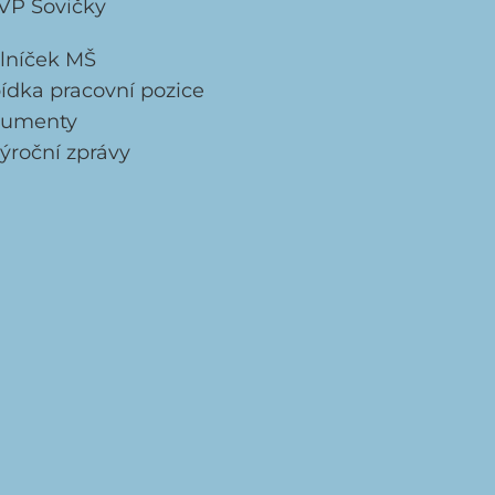
VP Sovičky
elníček MŠ
ídka pracovní pozice
umenty
ýroční zprávy