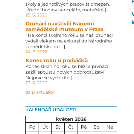
školy a jednotlivých pracovišť omezen.
Úřední hodiny kanceláře, mateřské […]
25. 6. 2026
Druháci navštívili Národní
zemědělské muzeum v Praze
Na konci školního roku se naši druháci
vydali vlakem na exkurzi do Národního
zemědělského […]
24. 6. 2026
Konec roku u prvňáčků
Konec školního roku se blíží a prvňáci
zažili spoustu nových dobrodružství.
Nejprve se vydali ke […]
23. 6. 2026
další aktuality
KALENDÁŘ UDÁLOSTÍ
květen 2026
Po
Út
St
Čt
Pá
So
Ne