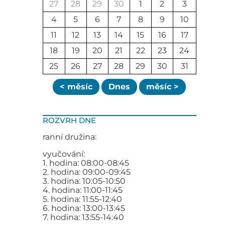
27
28
29
30
1
2
3
4
5
6
7
8
9
10
11
12
13
14
15
16
17
18
19
20
21
22
23
24
25
26
27
28
29
30
31
< měsíc
Dnes
měsíc >
ROZVRH DNE
ranní družina:
vyučování:
1. hodina: 08:00-08:45
2. hodina: 09:00-09:45
3. hodina: 10:05-10:50
4. hodina: 11:00-11:45
5. hodina: 11:55-12:40
6. hodina: 13:00-13:45
7. hodina: 13:55-14:40