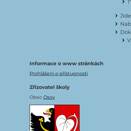
T
Jíd
Nab
Dok
V
Informace o www stránkách
Prohlášení o přístupnosti
Zřizovatel školy
Obec
Osov