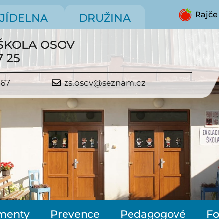
Rajče
JÍDELNA
DRUŽINA
ŠKOLA OSOV
7 25
267
zs.osov@seznam.cz
menty
Prevence
Pedagogové
Fo