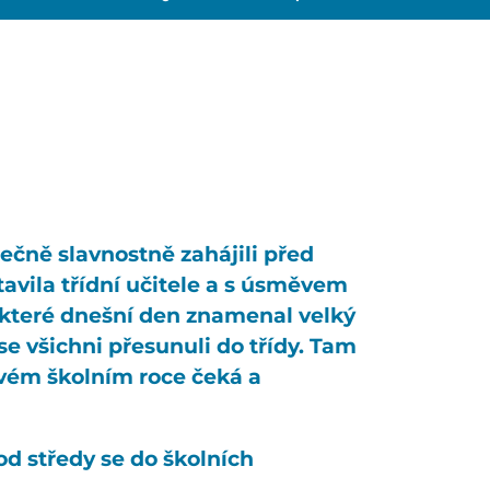
ečně slavnostně zahájili před
tavila třídní učitele a s úsměvem
 které dnešní den znamenal velký
e všichni přesunuli do třídy. Tam
novém školním roce čeká a
 od středy se do školních