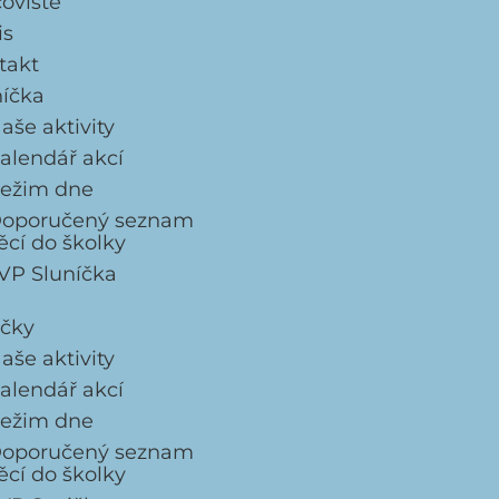
coviště
is
takt
níčka
aše aktivity
alendář akcí
ežim dne
oporučený seznam
ěcí do školky
VP Sluníčka
ičky
aše aktivity
alendář akcí
ežim dne
oporučený seznam
ěcí do školky