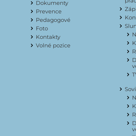
pra
Dokumenty
Záp
Prevence
Kon
Pedagogové
Slu
Foto
N
Kontakty
K
Volné pozice
R
D
v
T
Sov
N
K
R
D
v