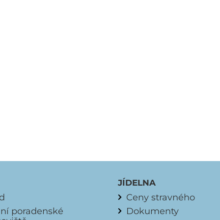
JÍDELNA
d
Ceny stravného
lní poradenské
Dokumenty