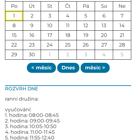
Po
Út
St
Čt
Pá
So
Ne
1
2
3
4
5
6
7
8
9
10
11
12
13
14
15
16
17
18
19
20
21
22
23
24
25
26
27
28
29
30
1
2
3
4
5
< měsíc
Dnes
měsíc >
ROZVRH DNE
ranní družina:
vyučování:
1. hodina: 08:00-08:45
2. hodina: 09:00-09:45
3. hodina: 10:05-10:50
4. hodina: 11:00-11:45
5. hodina: 11:55-12:40