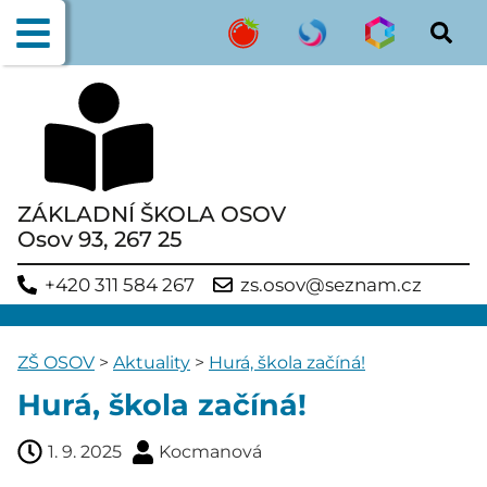
ZÁKLADNÍ ŠKOLA OSOV
Osov 93, 267 25
+420 311 584 267
zs.osov@seznam.cz
ZŠ OSOV
>
Aktuality
>
Hurá, škola začíná!
Hurá, škola začíná!
1. 9. 2025
Kocmanová