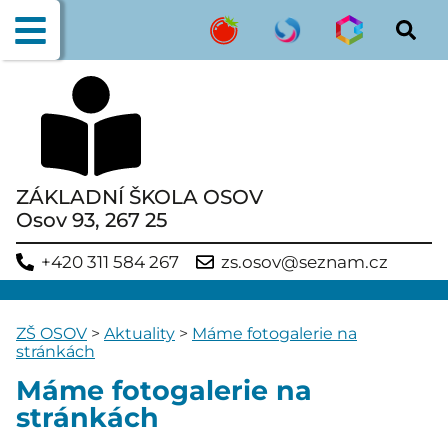
ZÁKLADNÍ ŠKOLA OSOV
Osov 93, 267 25
+420 311 584 267
zs.osov@seznam.cz
ZŠ OSOV
>
Aktuality
>
Máme fotogalerie na
stránkách
Máme fotogalerie na
stránkách