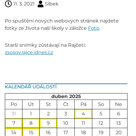
11. 3. 2021
Síbek
Po spuštění nových webových stránek najdete
fotky ze života naší školy v záložce
Foto
.
Starší snímky zůstávají na Rajčeti:
zsosov.rajce.idnes.cz
KALENDÁŘ UDÁLOSTÍ
duben 2025
Po
Út
St
Čt
Pá
So
Ne
31
1
2
3
4
5
6
7
8
9
10
11
12
13
14
15
16
17
18
19
20