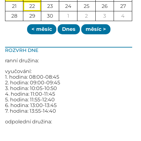
21
22
23
24
25
26
27
28
29
30
1
2
3
4
< měsíc
Dnes
měsíc >
ROZVRH DNE
ranní družina:
vyučování:
1. hodina: 08:00-08:45
2. hodina: 09:00-09:45
3. hodina: 10:05-10:50
4. hodina: 11:00-11:45
5. hodina: 11:55-12:40
6. hodina: 13:00-13:45
7. hodina: 13:55-14:40
odpolední družina: