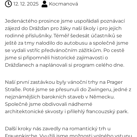
12. 12. 2025
Kocmanová
Jedenáctého prosince jsme uspořádali poznávací
zájezd do Drážďan pro žáky naší školy i pro jejich
rodinné příslušníky. Téměř šedesát účastníků se
ještě za tmy nalodilo do autobusu a společně jsme
se vydali vstříc předvánočním zážitkům. Po cestě
jsme si připomněli historické zajímavosti o
Drážďanech a naplánovali si program celého dne.
Naší první zastávkou byly vánoční trhy na Prager
Straße. Poté jsme se přesunuli do Zwingeru, jedné z
nejznámějších barokních staveb v Německu.
Společně jsme obdivovali nádherné
architektonické skvosty i přilehlý francouzský park.
Další kroky nás zavedly na romantický trh u
Frauenkirche. Využili jsme možnosti volného vstupu