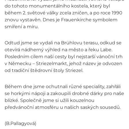
do tohoto monumentálního kostela, který byl
během 2. světové války zcela zničen, a po roce 1990
znovu vystavěn. Dnes je Frauenkirche symbolem
smíření a míru.
Odtud jsme se vydali na Brühlovu terasu, odkud se
otevírá nádherný výhled na město a řeku Labe.
Posledním cílem naší cesty byl nejstarší vánoční trh
v Německu – Striezelmarkt, jehož název je odvozen
od tradiční štědrovní štoly Striezel.
Během dne jsme ochutnali různé speciality, zahřáli
se horkými nápoji a zakoupili drobné dárky pro naše
blízké. Společně jsme si užili kouzelnou
předvánoční atmosféru u našich saských sousedů.
(B.Pallagyová)