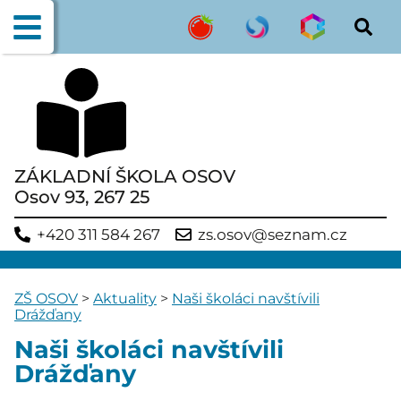
ZÁKLADNÍ ŠKOLA OSOV
Osov 93, 267 25
+420 311 584 267
zs.osov@seznam.cz
ZŠ OSOV
>
Aktuality
>
Naši školáci navštívili
Drážďany
Naši školáci navštívili
Drážďany