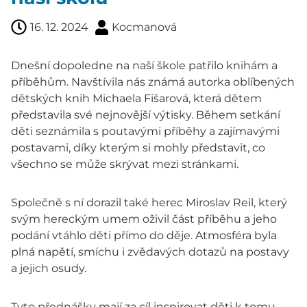
16. 12. 2024
Kocmanová
Dnešní dopoledne na naší škole patřilo knihám a
příběhům. Navštívila nás známá autorka oblíbených
dětských knih Michaela Fišarová, která dětem
představila své nejnovější výtisky. Během setkání
děti seznámila s poutavými příběhy a zajímavými
postavami, díky kterým si mohly představit, co
všechno se může skrývat mezi stránkami.
Společně s ní dorazil také herec Miroslav Reil, který
svým hereckým umem oživil část příběhu a jeho
podání vtáhlo děti přímo do děje. Atmosféra byla
plná napětí, smíchu i zvědavých dotazů na postavy
a jejich osudy.
Tyto přednášky mají za cíl inspirovat děti k tomu,