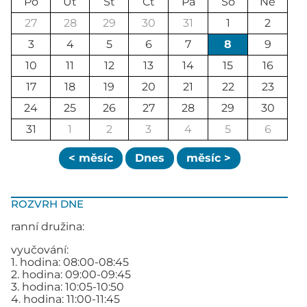
Po
Út
St
Čt
Pá
So
Ne
27
28
29
30
31
1
2
3
4
5
6
7
8
9
10
11
12
13
14
15
16
17
18
19
20
21
22
23
24
25
26
27
28
29
30
31
1
2
3
4
5
6
< měsíc
Dnes
měsíc >
ROZVRH DNE
ranní družina:
vyučování:
1. hodina: 08:00-08:45
2. hodina: 09:00-09:45
3. hodina: 10:05-10:50
4. hodina: 11:00-11:45