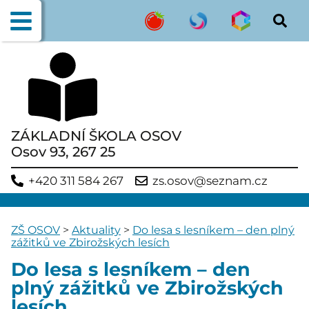
ZÁKLADNÍ ŠKOLA OSOV
Osov 93, 267 25
+420 311 584 267
zs.osov@seznam.cz
ZŠ OSOV
>
Aktuality
>
Do lesa s lesníkem – den plný
zážitků ve Zbirožských lesích
Do lesa s lesníkem – den
plný zážitků ve Zbirožských
lesích