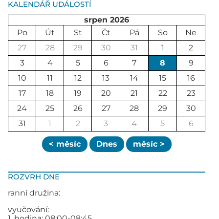
KALENDÁŘ UDÁLOSTÍ
srpen 2026
Po
Út
St
Čt
Pá
So
Ne
27
28
29
30
31
1
2
3
4
5
6
7
8
9
10
11
12
13
14
15
16
17
18
19
20
21
22
23
24
25
26
27
28
29
30
31
1
2
3
4
5
6
< měsíc
Dnes
měsíc >
ROZVRH DNE
ranní družina:
vyučování:
1. hodina: 08:00-08:45