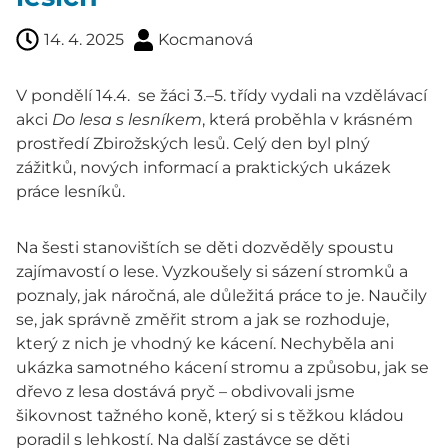
14. 4. 2025
Kocmanová
V pondělí 14.4. se žáci 3.–5. třídy vydali na vzdělávací
akci
Do lesa s lesníkem
, která proběhla v krásném
prostředí Zbirožských lesů. Celý den byl plný
zážitků, nových informací a praktických ukázek
práce lesníků.
Na šesti stanovištích se děti dozvěděly spoustu
zajímavostí o lese. Vyzkoušely si sázení stromků a
poznaly, jak náročná, ale důležitá práce to je. Naučily
se, jak správně změřit strom a jak se rozhoduje,
který z nich je vhodný ke kácení. Nechyběla ani
ukázka samotného kácení stromu a způsobu, jak se
dřevo z lesa dostává pryč – obdivovali jsme
šikovnost tažného koně, který si s těžkou kládou
poradil s lehkostí. Na další zastávce se děti