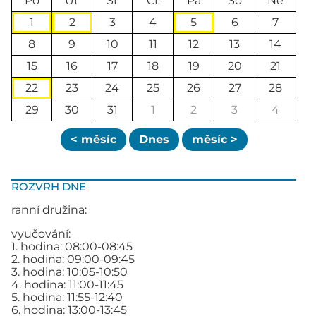
Po
Út
St
Čt
Pá
So
Ne
1
2
3
4
5
6
7
8
9
10
11
12
13
14
15
16
17
18
19
20
21
22
23
24
25
26
27
28
29
30
31
1
2
3
4
< měsíc
Dnes
měsíc >
ROZVRH DNE
ranní družina:
vyučování:
1. hodina: 08:00-08:45
2. hodina: 09:00-09:45
3. hodina: 10:05-10:50
4. hodina: 11:00-11:45
5. hodina: 11:55-12:40
6. hodina: 13:00-13:45