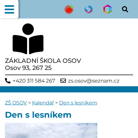
ZÁKLADNÍ ŠKOLA OSOV
Osov 93, 267 25
+420 311 584 267
zs.osov@seznam.cz
ZŠ OSOV
>
Kalendář
>
Den s lesníkem
Den s lesníkem