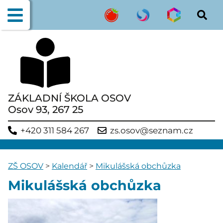
ZÁKLADNÍ ŠKOLA OSOV
Osov 93, 267 25
+420 311 584 267
zs.osov@seznam.cz
ZŠ OSOV
>
Kalendář
>
Mikulášská obchůzka
Mikulášská obchůzka