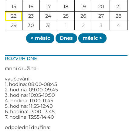
15
16
17
18
19
20
21
22
23
24
25
26
27
28
29
30
31
1
2
3
4
< měsíc
Dnes
měsíc >
ROZVRH DNE
ranní družina:
vyučování:
1. hodina: 08:00-08:45
2. hodina: 09:00-09:45
3. hodina: 10:05-10:50
4. hodina: 11:00-11:45
5. hodina: 11:55-12:40
6. hodina: 13:00-13:45
7. hodina: 13:55-14:40
odpolední družina: