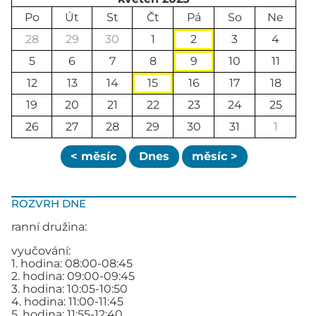
Po
Út
St
Čt
Pá
So
Ne
28
29
30
1
2
3
4
5
6
7
8
9
10
11
12
13
14
15
16
17
18
19
20
21
22
23
24
25
26
27
28
29
30
31
1
< měsíc
Dnes
měsíc >
ROZVRH DNE
ranní družina:
vyučování:
1. hodina: 08:00-08:45
2. hodina: 09:00-09:45
3. hodina: 10:05-10:50
4. hodina: 11:00-11:45
5. hodina: 11:55-12:40