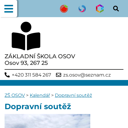
ZÁKLADNÍ ŠKOLA OSOV
Osov 93, 267 25
+420 311 584 267
zs.osov@seznam.cz
ZŠ OSOV
>
Kalendář
>
Dopravní soutěž
Dopravní soutěž