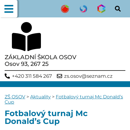
ZÁKLADNÍ ŠKOLA OSOV
Osov 93, 267 25
+420 311 584 267
zs.osov@seznam.cz
ZŠ OSOV
>
Aktuality
>
Fotbalový turnaj Mc Donald’s
Cup
Fotbalový turnaj Mc
Donald’s Cup