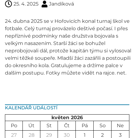
25. 4. 2025
Jandíková
24. dubna 2025 se v Hořovicích konal turnaj škol ve
fotbale. Celý turnaj provázelo deštivé počasí. I přes
nepříznivé podmínky naše družstva bojovala s
velkým nasazením. Starší žáci se bohužel
neprobojovali dál, protože kapitán týmu si vylosoval
velmi těžké soupeře. Mladší žáci zazářili a postoupili
do okresního kola. Gratulujeme a držíme palce v
dalším postupu. Fotky můžete vidět na rajce. net.
KALENDÁŘ UDÁLOSTÍ
květen 2026
Po
Út
St
Čt
Pá
So
Ne
27
28
29
30
1
2
3