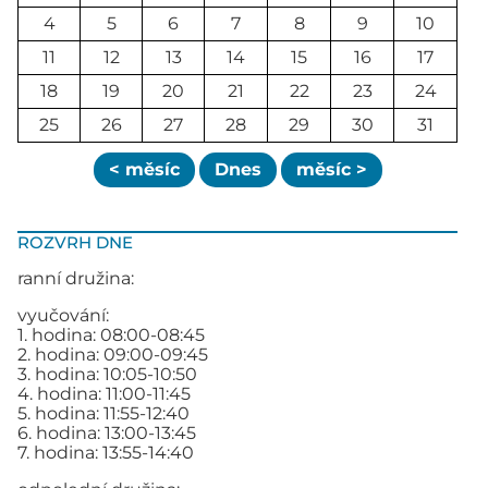
4
5
6
7
8
9
10
11
12
13
14
15
16
17
18
19
20
21
22
23
24
25
26
27
28
29
30
31
< měsíc
Dnes
měsíc >
ROZVRH DNE
ranní družina:
vyučování:
1. hodina: 08:00-08:45
2. hodina: 09:00-09:45
3. hodina: 10:05-10:50
4. hodina: 11:00-11:45
5. hodina: 11:55-12:40
6. hodina: 13:00-13:45
7. hodina: 13:55-14:40