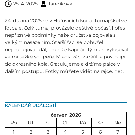
25. 4. 2025
Jandíková
24. dubna 2025 se v Hořovicích konal turnaj škol ve
fotbale. Celý turnaj provázelo deštivé počasí. I přes
nepříznivé podmínky naše družstva bojovala s
velkým nasazením. Starší žáci se bohužel
neprobojovali dál, protože kapitán týmu si vylosoval
velmi těžké soupeře. Mladší žáci zazářili a postoupili
do okresního kola. Gratulujeme a držíme palce v
dalším postupu. Fotky můžete vidět na rajce. net.
KALENDÁŘ UDÁLOSTÍ
červen 2026
Po
Út
St
Čt
Pá
So
Ne
1
2
3
4
5
6
7