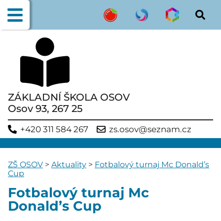
ZÁKLADNÍ ŠKOLA OSOV
Osov 93, 267 25
+420 311 584 267
zs.osov@seznam.cz
ZŠ OSOV
>
Aktuality
>
Fotbalový turnaj Mc Donald’s
Cup
Fotbalový turnaj Mc
Donald’s Cup