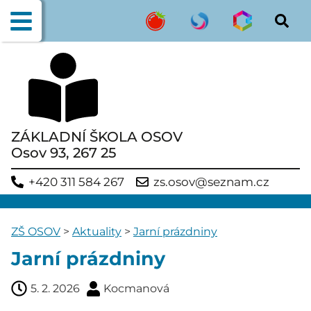
ZÁKLADNÍ ŠKOLA OSOV
Osov 93, 267 25
+420 311 584 267
zs.osov@seznam.cz
ZŠ OSOV
>
Aktuality
>
Jarní prázdniny
Jarní prázdniny
5. 2. 2026
Kocmanová