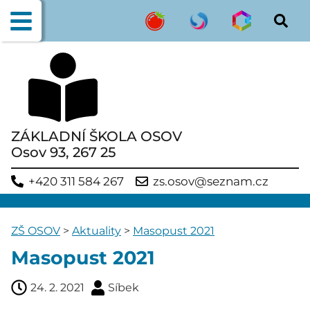
ZÁKLADNÍ ŠKOLA OSOV
Osov 93, 267 25
+420 311 584 267
zs.osov@seznam.cz
ZŠ OSOV
>
Aktuality
>
Masopust 2021
Masopust 2021
24. 2. 2021
Síbek