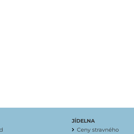
JÍDELNA
d
Ceny stravného