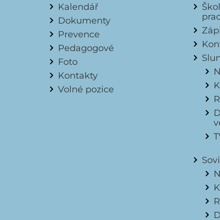
Kalendář
Ško
pra
Dokumenty
Záp
Prevence
Kon
Pedagogové
Slu
Foto
N
Kontakty
K
Volné pozice
R
D
v
T
Sov
N
K
R
D