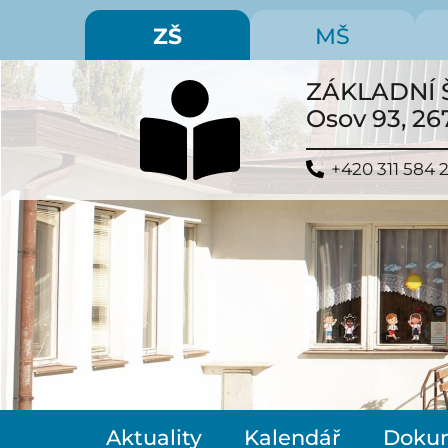
ZŠ
MŠ
ZÁKLADNÍ 
Osov 93, 26
+420 311 584 
Aktuality
Kalendář
Doku