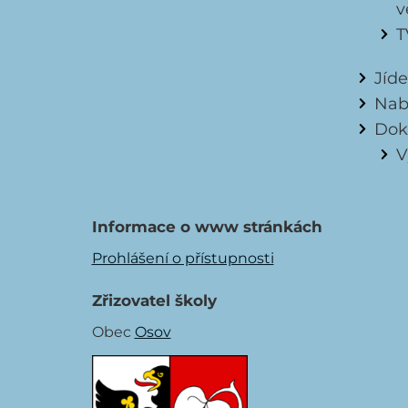
v
T
Jíd
Nab
Dok
V
Informace o www stránkách
Prohlášení o přístupnosti
Zřizovatel školy
Obec
Osov