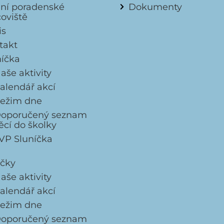
lní poradenské
Dokumenty
coviště
is
takt
níčka
aše aktivity
alendář akcí
ežim dne
oporučený seznam
ěcí do školky
VP Sluníčka
ičky
aše aktivity
alendář akcí
ežim dne
oporučený seznam