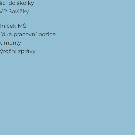
ěcí do školky
VP Sovičky
elníček MŠ
ídka pracovní pozice
umenty
ýroční zprávy