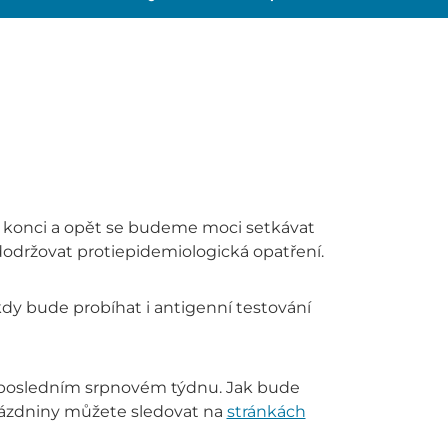
 konci a opět se budeme moci setkávat
dodržovat protiepidemiologická opatření.
kdy bude probíhat i antigenní testování
v posledním srpnovém týdnu. Jak bude
prázdniny můžete sledovat na
stránkách