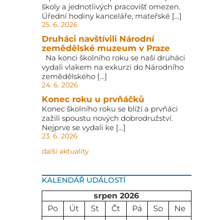
školy a jednotlivých pracovišť omezen.
Úřední hodiny kanceláře, mateřské […]
25. 6. 2026
Druháci navštívili Národní
zemědělské muzeum v Praze
Na konci školního roku se naši druháci
vydali vlakem na exkurzi do Národního
zemědělského […]
24. 6. 2026
Konec roku u prvňáčků
Konec školního roku se blíží a prvňáci
zažili spoustu nových dobrodružství.
Nejprve se vydali ke […]
23. 6. 2026
další aktuality
KALENDÁŘ UDÁLOSTÍ
srpen 2026
Po
Út
St
Čt
Pá
So
Ne