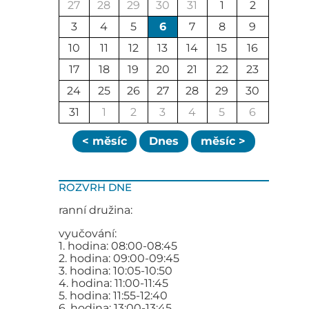
27
28
29
30
31
1
2
3
4
5
6
7
8
9
10
11
12
13
14
15
16
17
18
19
20
21
22
23
24
25
26
27
28
29
30
31
1
2
3
4
5
6
< měsíc
Dnes
měsíc >
ROZVRH DNE
ranní družina:
vyučování:
1. hodina: 08:00-08:45
2. hodina: 09:00-09:45
3. hodina: 10:05-10:50
4. hodina: 11:00-11:45
5. hodina: 11:55-12:40
6. hodina: 13:00-13:45