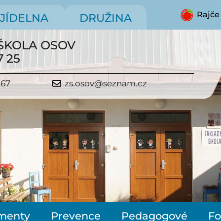
Rajče
JÍDELNA
DRUŽINA
ŠKOLA OSOV
7 25
267
zs.osov@seznam.cz
menty
Prevence
Pedagogové
Fo