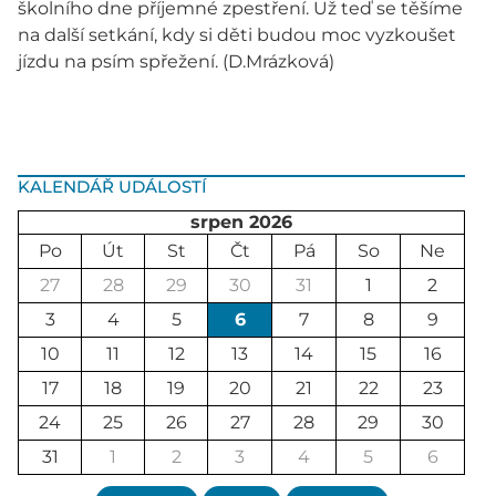
školního dne příjemné zpestření. Už teď se těšíme
na další setkání, kdy si děti budou moc vyzkoušet
jízdu na psím spřežení. (D.Mrázková)
KALENDÁŘ UDÁLOSTÍ
srpen 2026
Po
Út
St
Čt
Pá
So
Ne
27
28
29
30
31
1
2
3
4
5
6
7
8
9
10
11
12
13
14
15
16
17
18
19
20
21
22
23
24
25
26
27
28
29
30
31
1
2
3
4
5
6