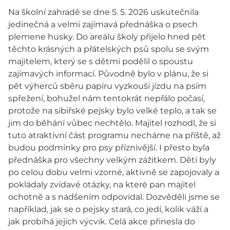
Na školní zahradě se dne 5. 5. 2026 uskutečnila
jedinečná a velmi zajímavá přednáška o psech
plemene husky. Do areálu školy přijelo hned pět
těchto krásných a přátelských psů spolu se svým
majitelem, který se s dětmi podělil o spoustu
zajímavých informací. Původně bylo v plánu, že si
pět výherců sběru papíru vyzkouší jízdu na psím
spřežení, bohužel nám tentokrát nepřálo počasí,
protože na sibiřské pejsky bylo velké teplo, a tak se
jim do běhání vůbec nechtělo. Majitel rozhodl, že si
tuto atraktivní část programu necháme na příště, až
budou podmínky pro psy příznivější. I přesto byla
přednáška pro všechny velkým zážitkem. Děti byly
po celou dobu velmi vzorné, aktivně se zapojovaly a
pokládaly zvídavé otázky, na které pan majitel
ochotně a s nadšením odpovídal. Dozvěděli jsme se
například, jak se o pejsky stará, co jedí, kolik váží a
jak probíhá jejich výcvik. Celá akce přinesla do