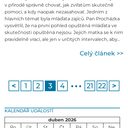
v přírodě správně chovat, jak zvířatům skutečně
pomoci, a kdy naopak nezasahovat. Jedním z
hlavních témat byla mláďata zajíců. Pan Procházka
vysvětlil, že na první pohled opuštěná mláďata ve
skutečnosti opuštěná nejsou. Jejich matka se k nim
pravidelně vrací, ale jen v určitých intervalech, aby...
Celý článek >>
…
<
1
2
3
4
21
22
>
KALENDÁŘ UDÁLOSTÍ
duben 2026
Po
Út
St
Čt
Pá
So
Ne