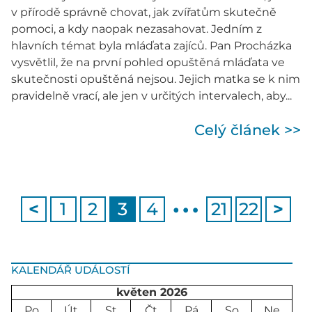
v přírodě správně chovat, jak zvířatům skutečně
pomoci, a kdy naopak nezasahovat. Jedním z
hlavních témat byla mláďata zajíců. Pan Procházka
vysvětlil, že na první pohled opuštěná mláďata ve
skutečnosti opuštěná nejsou. Jejich matka se k nim
pravidelně vrací, ale jen v určitých intervalech, aby...
Celý článek >>
…
<
1
2
3
4
21
22
>
KALENDÁŘ UDÁLOSTÍ
květen 2026
Po
Út
St
Čt
Pá
So
Ne