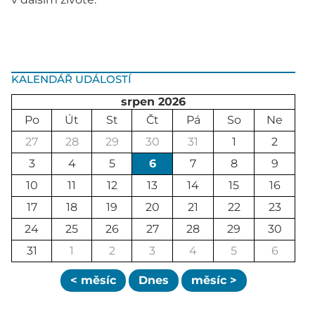
KALENDÁŘ UDÁLOSTÍ
srpen 2026
Po
Út
St
Čt
Pá
So
Ne
27
28
29
30
31
1
2
3
4
5
6
7
8
9
10
11
12
13
14
15
16
17
18
19
20
21
22
23
24
25
26
27
28
29
30
31
1
2
3
4
5
6
< měsíc
Dnes
měsíc >