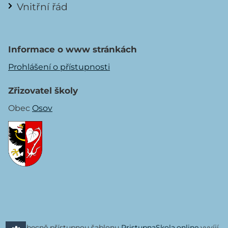
Vnitřní řád
Informace o www stránkách
Prohlášení o přístupnosti
Zřizovatel školy
Obec
Osov
Všeobecně přístupnou šablonu
PristupnaSkola.online
vyvíjí