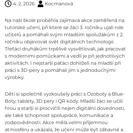
4. 2. 2026
Kocmanová
Na naší škole proběhla zajímavá akce zaměřená na
tutorské učení, při které se žáci 3. ročníku ujali role
učitelů a pomáhali svým mladším spolužákům z 2.
ročníku objevovat svět digitálních technologií.
Třeťáci druhákům trpělivě vysvětlovali, jak pracovat
s moderními pomůckami a vedli je při jednotlivých
aktivitách. I nejstarší páťáci dohlíželi na mladší při
práci s 3D-pery a pomáhali jim s jednoduchými
výrobky.
Děti si společně vyzkoušely práci s Ozoboty a Blue-
Boty, tablety, 3D pery i QR kódy. Mladší žáci se učili
hrou a starší si procvičili nejen digitální dovednosti,
ale také schopnost spolupráce, komunikace a
zodpovědnosti. Akce měla velmi příjemnou
atmosféru a ukázala, že učení může být zábavné a