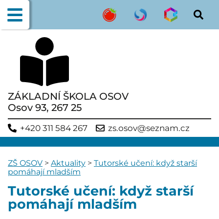
ZÁKLADNÍ ŠKOLA OSOV
Osov 93, 267 25
+420 311 584 267
zs.osov@seznam.cz
ZŠ OSOV
>
Aktuality
>
Tutorské učení: když starší
pomáhají mladším
Tutorské učení: když starší
pomáhají mladším