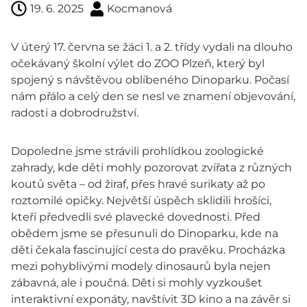
19. 6. 2025
Kocmanová
V úterý 17. června se žáci 1. a 2. třídy vydali na dlouho
očekávaný školní výlet do ZOO Plzeň, který byl
spojený s návštěvou oblíbeného Dinoparku. Počasí
nám přálo a celý den se nesl ve znamení objevování,
radosti a dobrodružství.
Dopoledne jsme strávili prohlídkou zoologické
zahrady, kde děti mohly pozorovat zvířata z různých
koutů světa – od žiraf, přes hravé surikaty až po
roztomilé opičky. Největší úspěch sklidili hrošíci,
kteří předvedli své plavecké dovednosti. Před
obědem jsme se přesunuli do Dinoparku, kde na
děti čekala fascinující cesta do pravěku. Procházka
mezi pohyblivými modely dinosaurů byla nejen
zábavná, ale i poučná. Děti si mohly vyzkoušet
interaktivní exponáty, navštívit 3D kino a na závěr si