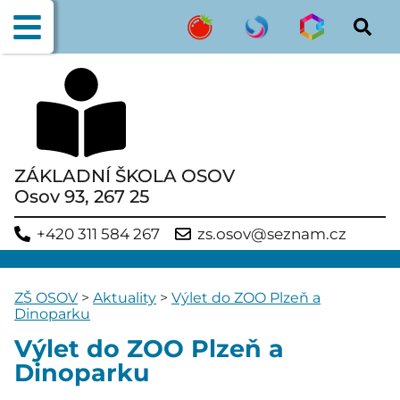
ZÁKLADNÍ ŠKOLA OSOV
Osov 93, 267 25
+420 311 584 267
zs.osov@seznam.cz
ZŠ OSOV
>
Aktuality
>
Výlet do ZOO Plzeň a
Dinoparku
Výlet do ZOO Plzeň a
Dinoparku