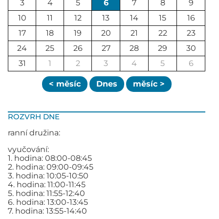
3
4
5
6
7
8
9
10
11
12
13
14
15
16
17
18
19
20
21
22
23
24
25
26
27
28
29
30
31
1
2
3
4
5
6
< měsíc
Dnes
měsíc >
ROZVRH DNE
ranní družina:
vyučování:
1. hodina: 08:00-08:45
2. hodina: 09:00-09:45
3. hodina: 10:05-10:50
4. hodina: 11:00-11:45
5. hodina: 11:55-12:40
6. hodina: 13:00-13:45
7. hodina: 13:55-14:40