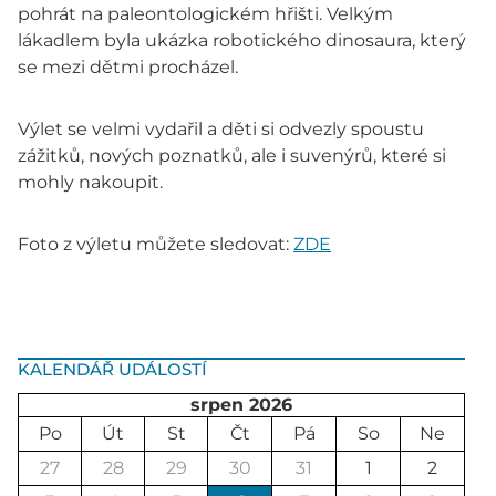
pohrát na paleontologickém hřišti. Velkým
lákadlem byla ukázka robotického dinosaura, který
se mezi dětmi procházel.
Výlet se velmi vydařil a děti si odvezly spoustu
zážitků, nových poznatků, ale i suvenýrů, které si
mohly nakoupit.
Foto z výletu můžete sledovat:
ZDE
KALENDÁŘ UDÁLOSTÍ
srpen 2026
Po
Út
St
Čt
Pá
So
Ne
27
28
29
30
31
1
2