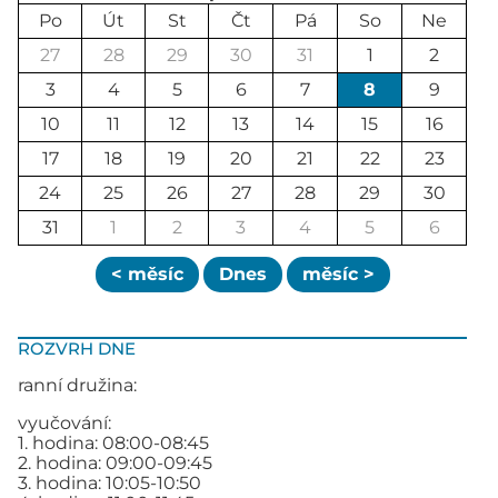
Po
Út
St
Čt
Pá
So
Ne
27
28
29
30
31
1
2
3
4
5
6
7
8
9
10
11
12
13
14
15
16
17
18
19
20
21
22
23
24
25
26
27
28
29
30
31
1
2
3
4
5
6
< měsíc
Dnes
měsíc >
ROZVRH DNE
ranní družina:
vyučování:
1. hodina: 08:00-08:45
2. hodina: 09:00-09:45
3. hodina: 10:05-10:50