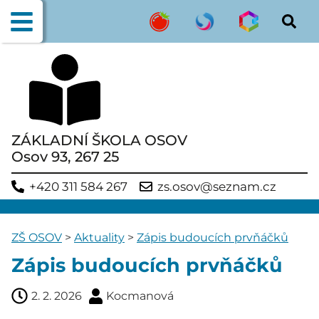
ZÁKLADNÍ ŠKOLA OSOV
Osov 93, 267 25
+420 311 584 267
zs.osov@seznam.cz
ZŠ OSOV
>
Aktuality
>
Zápis budoucích prvňáčků
Zápis budoucích prvňáčků
2. 2. 2026
Kocmanová