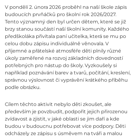
V pondělí 2. února 2026 proběhl na naší škole zápis
budoucích prvňáčků pro školní rok 2026/2027.
Tento významný den byl určen dětem, které se již
brzy stanou součástí naší školní komunity. Každého
předškoláka přivítala paní učitelka, která se mu po
celou dobu zápisu individuálně věnovala. V
příjemné a přátelské atmosféře děti plnily různé
úkoly zaměřené na rozvoj základních dovedností
potřebných pro nástup do školy. Vyzkoušely si
například poznávání barev a tvarů, počítání, kreslení,
správnou výslovnost či vyprávění krátkého příběhu
podle obrázku.
Cílem těchto aktivit nebylo děti zkoušet, ale
především je povzbudit, podpořit jejich přirozenou
zvídavost a zjistit, v jaké oblasti se jim daří a kde
budou v budoucnu potřebovat více podpory. Děti
odcházely ze zápisu s úsměvem na tváři a malou