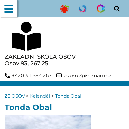
ZÁKLADNÍ ŠKOLA OSOV
Osov 93, 267 25
+420 311 584 267
zs.osov@seznam.cz
ZŠ OSOV
>
Kalendář
>
Tonda Obal
Tonda Obal