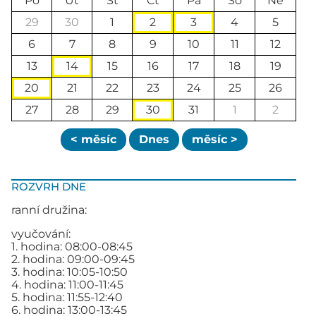
Po
Út
St
Čt
Pá
So
Ne
29
30
1
2
3
4
5
6
7
8
9
10
11
12
13
14
15
16
17
18
19
20
21
22
23
24
25
26
27
28
29
30
31
1
2
< měsíc
Dnes
měsíc >
ROZVRH DNE
ranní družina:
vyučování:
1. hodina: 08:00-08:45
2. hodina: 09:00-09:45
3. hodina: 10:05-10:50
4. hodina: 11:00-11:45
5. hodina: 11:55-12:40
6. hodina: 13:00-13:45