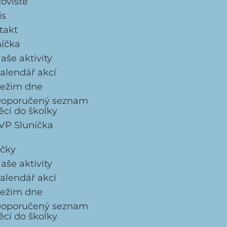
coviště
is
takt
níčka
aše aktivity
alendář akcí
ežim dne
oporučený seznam
ěcí do školky
VP Sluníčka
ičky
aše aktivity
alendář akcí
ežim dne
oporučený seznam
ěcí do školky