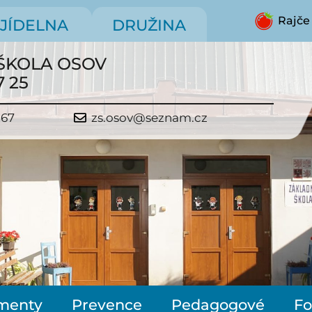
Rajče
JÍDELNA
DRUŽINA
ŠKOLA OSOV
7 25
267
zs.osov@seznam.cz
menty
Prevence
Pedagogové
Fo