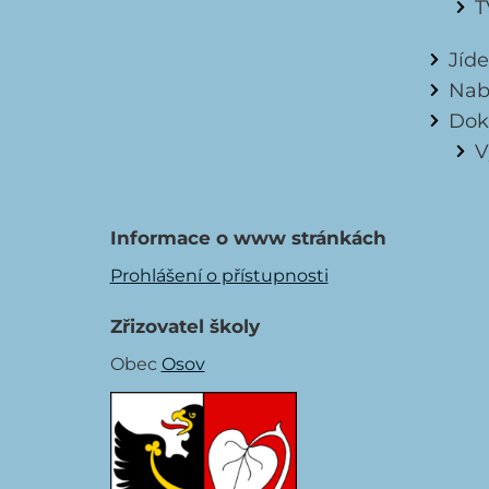
T
Jíd
Nab
Dok
V
Informace o www stránkách
Prohlášení o přístupnosti
Zřizovatel školy
Obec
Osov