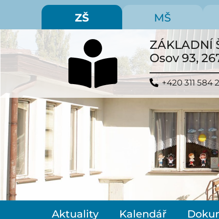
ZŠ
MŠ
ZÁKLADNÍ 
Osov 93, 26
+420 311 584 
Aktuality
Kalendář
Doku