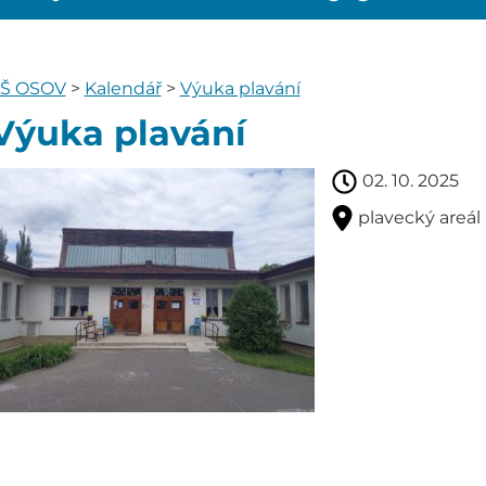
Š OSOV
>
Kalendář
>
Výuka plavání
Výuka plavání
02. 10. 2025
plavecký areál