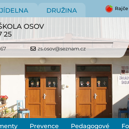
Rajče
JÍDELNA
DRUŽINA
ŠKOLA OSOV
7 25
267
zs.osov@seznam.cz
menty
Prevence
Pedagogové
Fo