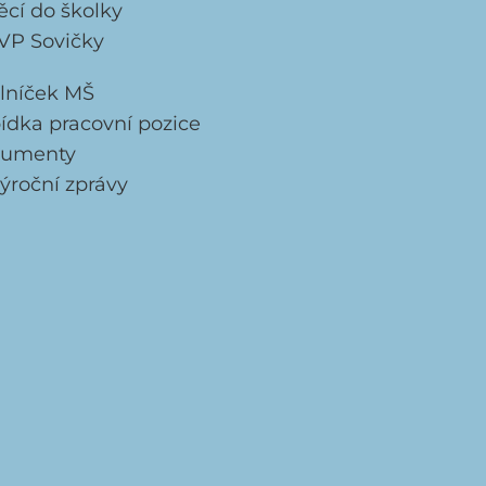
ěcí do školky
VP Sovičky
elníček MŠ
ídka pracovní pozice
umenty
ýroční zprávy