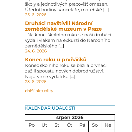
školy a jednotlivých pracovišť omezen.
Úřední hodiny kanceláře, mateřské […]
25. 6. 2026
Druháci navštívili Národní
zemědělské muzeum v Praze
Na konci školního roku se naši druháci
vydali vlakem na exkurzi do Národního
zemědělského […]
24. 6. 2026
Konec roku u prvňáčků
Konec školního roku se blíží a prvňáci
zažili spoustu nových dobrodružství.
Nejprve se vydali ke […]
23. 6. 2026
další aktuality
KALENDÁŘ UDÁLOSTÍ
srpen 2026
Po
Út
St
Čt
Pá
So
Ne