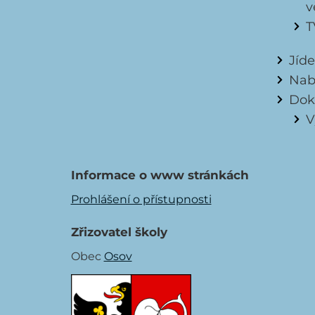
v
T
Jíd
Nab
Dok
V
Informace o www stránkách
Prohlášení o přístupnosti
Zřizovatel školy
Obec
Osov