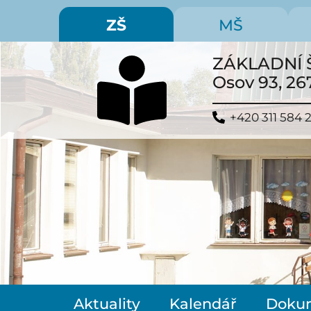
ZŠ
MŠ
ZÁKLADNÍ 
Osov 93, 26
+420 311 584 
Aktuality
Kalendář
Doku