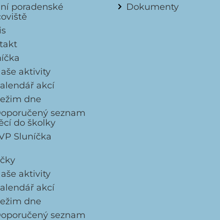
lní poradenské
Dokumenty
coviště
is
takt
níčka
aše aktivity
alendář akcí
ežim dne
oporučený seznam
ěcí do školky
VP Sluníčka
ičky
aše aktivity
alendář akcí
ežim dne
oporučený seznam