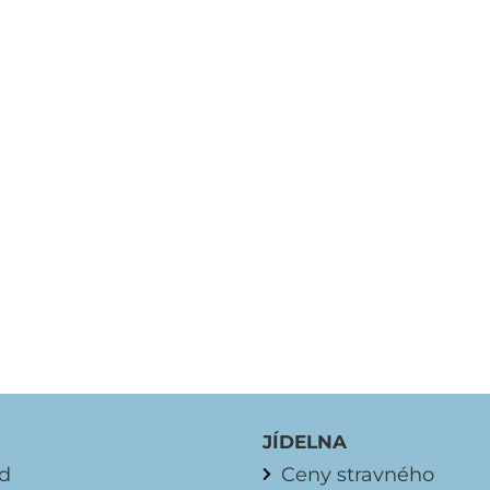
JÍDELNA
d
Ceny stravného