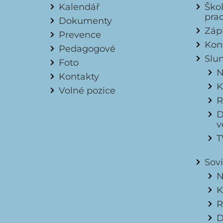
Kalendář
Ško
pra
Dokumenty
Záp
Prevence
Kon
Pedagogové
Slu
Foto
N
Kontakty
K
Volné pozice
R
D
v
T
Sov
N
K
R
D