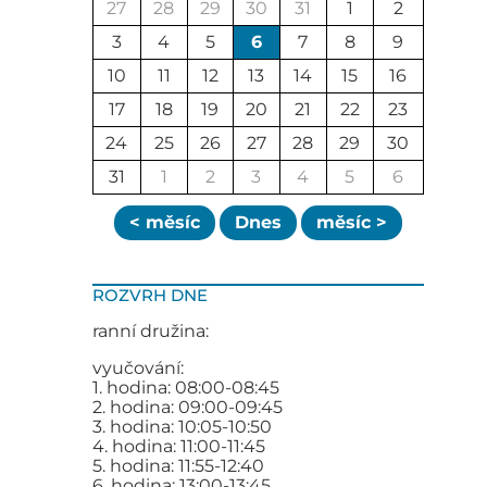
27
28
29
30
31
1
2
3
4
5
6
7
8
9
10
11
12
13
14
15
16
17
18
19
20
21
22
23
24
25
26
27
28
29
30
31
1
2
3
4
5
6
< měsíc
Dnes
měsíc >
ROZVRH DNE
ranní družina:
vyučování:
1. hodina: 08:00-08:45
2. hodina: 09:00-09:45
3. hodina: 10:05-10:50
4. hodina: 11:00-11:45
5. hodina: 11:55-12:40
6. hodina: 13:00-13:45