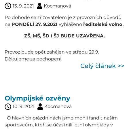
13. 9. 2021
Kocmanová
Po dohodě se zřizovatelem je z provozních důvodů
na
PONDĚLÍ 27. 9.2021
vyhlášeno
ředitelské volno
.
ZŠ, MŠ, ŠD i ŠJ BUDE UZAVŘENA.
Provoz bude opět zahájen ve středu 29.9.
Děkujeme za pochopení.
Celý článek >>
Olympijské ozvěny
10. 9. 2021
Kocmanová
O hlavních prázdninách jsme mohli fandit našim
sportovcům, kteří se účastnili letní olympiády v