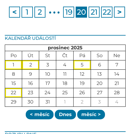
…
<
1
2
19
20
21
22
>
KALENDÁŘ UDÁLOSTÍ
prosinec 2025
Po
Út
St
Čt
Pá
So
Ne
1
2
3
4
5
6
7
8
9
10
11
12
13
14
15
16
17
18
19
20
21
22
23
24
25
26
27
28
29
30
31
1
2
3
4
< měsíc
Dnes
měsíc >