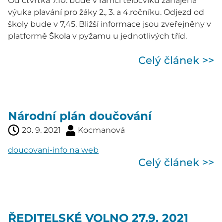
Od čtvrtka 7.10. bude v rámci tělocviku zahájena
výuka plavání pro žáky 2., 3. a 4.ročníku. Odjezd od
školy bude v 7,45. Bližší informace jsou zveřejněny v
platformě Škola v pyžamu u jednotlivých tříd.
Celý článek >>
Národní plán doučování
20. 9. 2021
Kocmanová
doucovani-info na web
Celý článek >>
ŘEDITELSKÉ VOLNO 27.9. 2021